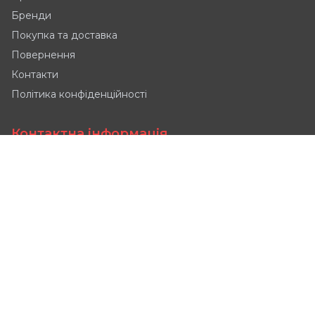
Бренди
Покупка та доставка
Повернення
Контакти
Політика конфіденційності
Контактна інформація
Tyniecka 2, 52-407
📍
Wrocław, Polska
📞
+48 690 997 944
sales@powerautomation.pl
📧
Maria
Manager ds. sprzedaży
Пн-Пт: 9:00-18:00
🕒
Сб: 9:00-16:00