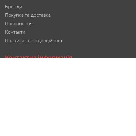
Бренди
Покупка та доставка
Повернення
Контакти
Політика конфіденційності
Контактна інформація
Tyniecka 2, 52-407
📍
Wrocław, Polska
📞
+48 690 997 944
sales@powerautomation.pl
📧
Maria
Manager ds. sprzedaży
Пн-Пт: 9:00-18:00
🕒
Сб: 9:00-16:00