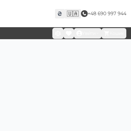
₴
🇺🇦
+48 690 997 944
Увійти
Кошик