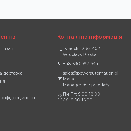
ієнтів
Контактна інформація
магазин
Tyniecka 2, 52-407
📍
Wrocław, Polska
📞
+48 690 997 944
а доставка
sales@powerautomation.pl
📧
Maria
ня
Manager ds. sprzedaży
Пн-Пт: 9:00-18:00
🕒
конфіденційності
Сб: 9:00-16:00