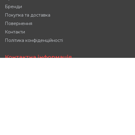
Бренди
Покупка та доставка
Повернення
Контакти
Політика конфіденційності
Контактна інформація
Tyniecka 2, 52-407
📍
Wrocław, Polska
📞
+48 690 997 944
sales@powerautomation.pl
📧
Maria
Manager ds. sprzedaży
Пн-Пт: 9:00-18:00
🕒
Сб: 9:00-16:00